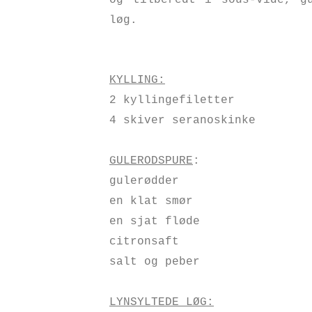
og tilberedt i sous-vide, gu
løg.
KYLLING:
2 kyllingefiletter
4 skiver seranoskinke
GULERODSPURE
:
gulerødder
en klat smør
en sjat fløde
citronsaft
salt og peber
LYNSYLTEDE LØG: