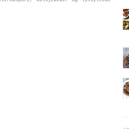
lerodspure, bolsjebeder og lynsyltede