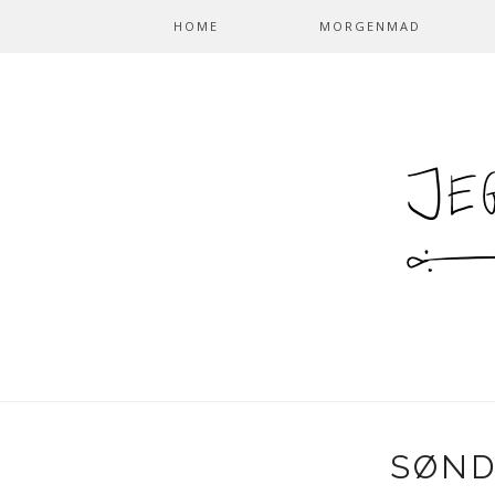
HOME
MORGENMAD
SØND