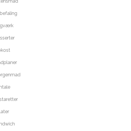
tensmad
befaling
gværk
sserter
okost
dplaner
rgenmad
tale
staretter
later
ndwich