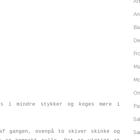
Af
An
Ba
De
Fr
Ma
Mo
Om
res i mindre stykker og koges møre i
Pa
Sa
af gangen, ovenpå to skiver skinke og
Sa