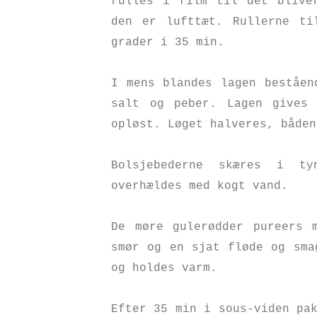
rulles i film til det blive
den er lufttæt. Rullerne ti
grader i 35 min.
I mens
blandes lagen beståen
salt og peber. Lagen gives 
opløst. Løget
halveres, både
Bolsjebederne skæres i ty
overhældes med kogt vand.
De møre gulerødder pureers 
smør og en sjat fløde og sma
og holdes varm.
Efter 35 min i sous-viden pa