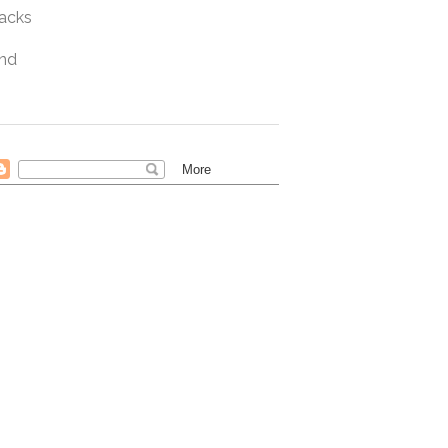
acks
nd