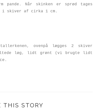
rm pande. Når skinken er sprød tages
s i skiver af cirka 1 cm.
tallerkenen, ovenpå lægges 2 skiver
ltede løg, lidt grønt (vi brugte lidt
ace.
 THIS STORY