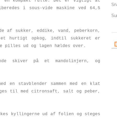
r en kompakt rulle. Det er vigtigt at
Sn
lberedes i sous-vide maskine ved 64,5
Su
de af sukker, eddike, vand, peberkorn,
et hurtigt opkog, indtil sukkeret er
ne pilles ud og lagen hældes over.
nde skiver på et mandolinjern, og
med en stavblender sammen med en klat
ges til med citronsaft, salt og peber,
kkes kyllingerne ud af folien og steges