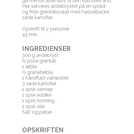
glimrende alternativ til den klassiske and.
Her serveres andebrystet på en
sprød
og frisk grønkålssalat med hasselbacke
søde kartofler.
Opskrift til 2 personer
45 min.
INGREDIENSER
300 g andebryst
½ pose grønkål
1 æble
½ granatæble
1 håndfuld valnødder
3 søde kartofler
1 spsk sennep
1 spsk eddike
1 spsk honning
1 spsk olie
Salt og peber
OPSKRIFTEN