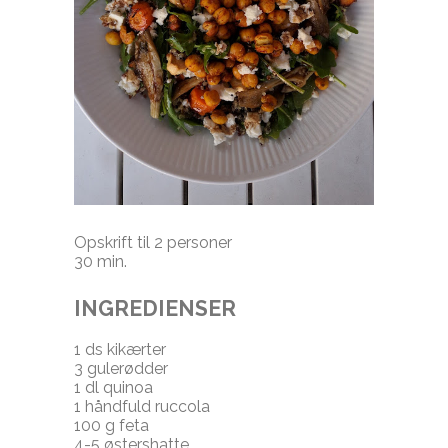
Opskrift til 2 personer
30 min.
INGREDIENSER
1 ds kikærter
3 gulerødder
1 dl quinoa
1 håndfuld ruccola
100 g feta
4-5 østershatte