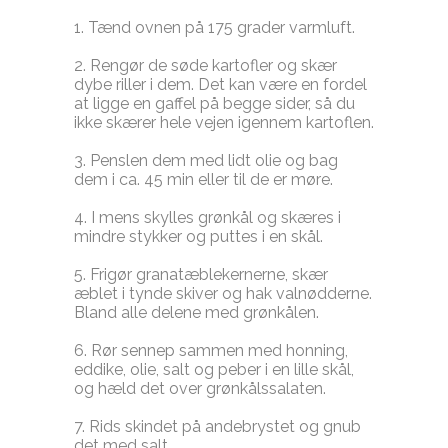
1. Tænd ovnen på 175 grader varmluft.
2. Rengør de søde kartofler og skær
dybe riller i dem. Det kan være en fordel
at ligge en gaffel på begge sider, så du
ikke skærer hele vejen igennem kartoflen.
3. Penslen dem med lidt olie og bag
dem i ca. 45 min eller til de er møre.
4. I mens skylles grønkål og skæres i
mindre stykker og puttes i en skål.
5. Frigør granatæblekernerne, skær
æblet i tynde skiver og hak valnødderne.
Bland alle delene med grønkålen.
6. Rør sennep sammen med honning,
eddike, olie, salt og peber i en lille skål,
og hæld det over grønkålssalaten.
7. Rids skindet på andebrystet og gnub
det med salt.