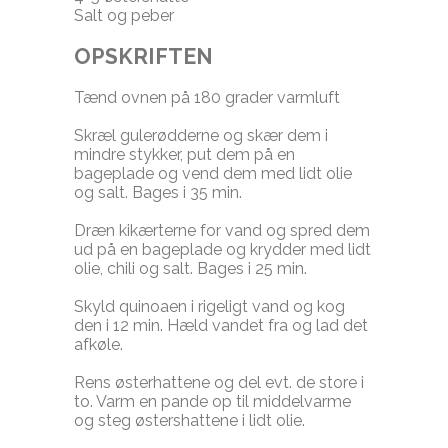
Salt og peber
OPSKRIFTEN
Tænd ovnen på 180 grader varmluft
Skræl gulerødderne og skær dem i
mindre stykker, put dem på en
bageplade og vend dem med lidt olie
og salt. Bages i 35 min.
Dræn kikærterne for vand og spred dem
ud på en bageplade og krydder med lidt
olie, chili og salt. Bages i 25 min.
Skyld quinoaen i rigeligt vand og kog
den i 12 min. Hæld vandet fra og lad det
afkøle.
Rens østerhattene og del evt. de store i
to. Varm en pande op til middelvarme
og steg østershattene i lidt olie.