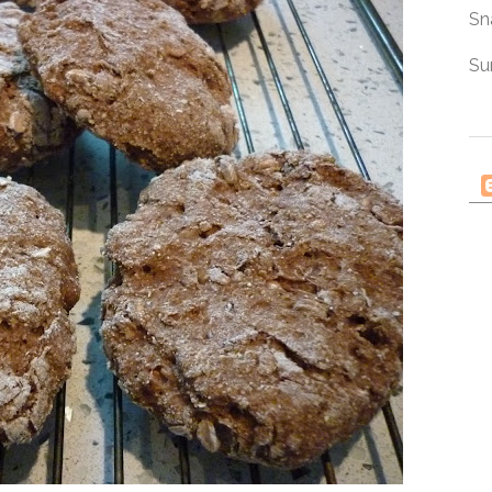
Sn
Su