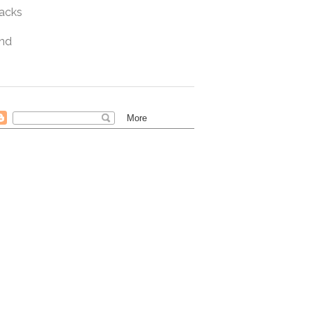
acks
nd