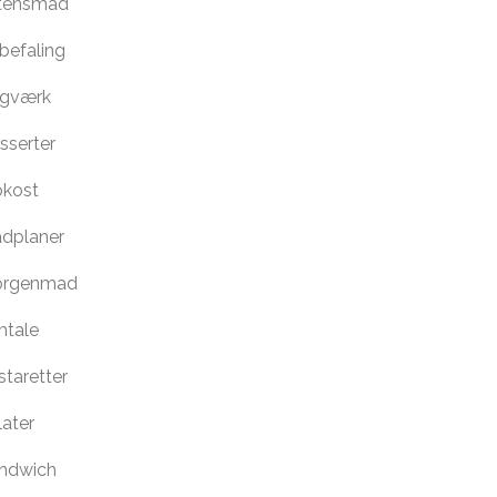
tensmad
befaling
gværk
sserter
okost
dplaner
rgenmad
tale
staretter
later
ndwich