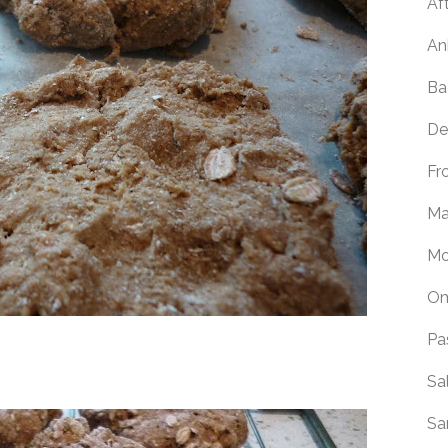
Af
An
Ba
De
Fr
Ma
Mo
Om
Pa
Sa
Sa