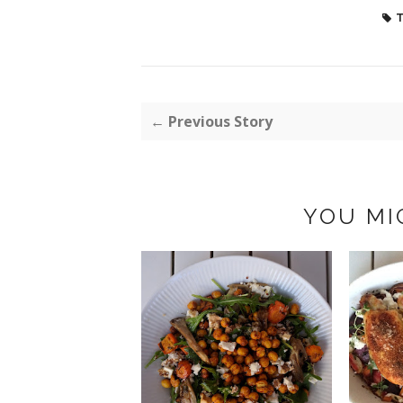
T
← Previous Story
YOU MI