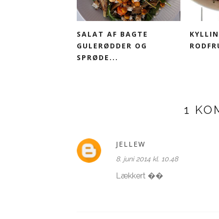
SALAT AF BAGTE
KYLLI
GULERØDDER OG
RODFR
SPRØDE...
1 K
JELLEW
8. juni 2014 kl. 10.48
Lækkert ��