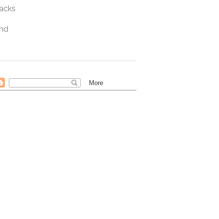
acks
nd