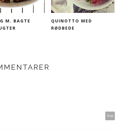
NG M. BAGTE
QUINOTTO MED
UGTER
RØDBEDE
OMMENTARER
Svar