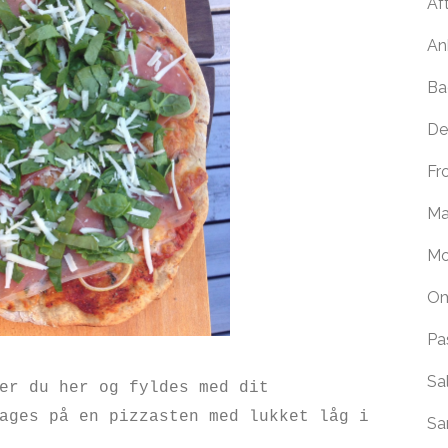
Af
An
Ba
De
Fr
Ma
Mo
Om
Pa
Sa
der du
her
og fyldes med dit
ages
på en pizzasten med lukket låg i
Sa