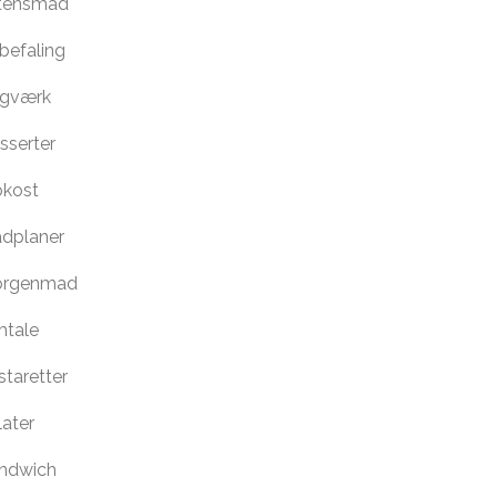
tensmad
befaling
gværk
sserter
okost
dplaner
rgenmad
tale
staretter
later
ndwich